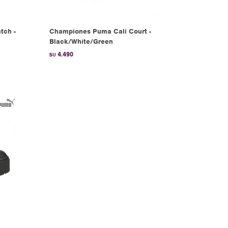
tch -
Championes Puma Cali Court -
Black/White/Green
4.490
$U