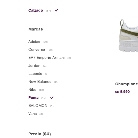
Calzado
(17)
Marcas
Adidas
(59)
Converse
(30)
EA7 Emporio Armani
(2)
Jordan
(4)
Lacoste
(9)
New Balance
(2)
Champione
Nike
(31)
5.990
$U
Puma
(17)
SALOMON
(1)
Vans
(3)
Precio
($U)