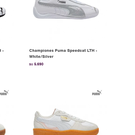
 -
Championes Puma Speedcat LTH -
White/Silver
5.690
$U