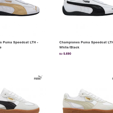
s Puma Speedcat LTH -
Championes Puma Speedcat LTH
e
White/Black
5.690
$U