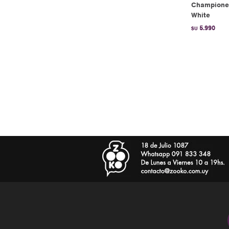
Championes
White
5.990
$U