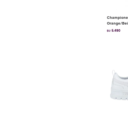
Champione
Orange/Be
5.490
$U