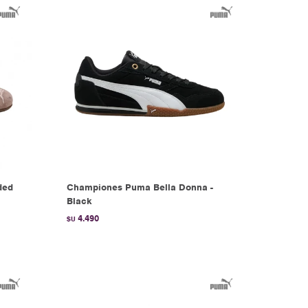
ded
Championes Puma Bella Donna -
Black
4.490
$U