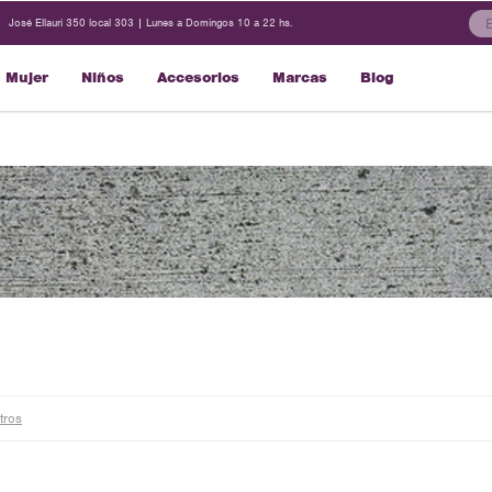
José Ellauri 350 local 303 | Lunes a Domingos 10 a 22 hs.
Mujer
Niños
Accesorios
Marcas
Blog
ltros