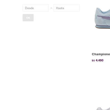
OK
Championes
4.490
$U