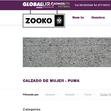
Cel 091833348 Tel 27114413
New In
Hombre
CALZADO DE MUJER - PUMA
Quitar fi
Filtrando por:
Calzado
Calzado
Puma
Categorías