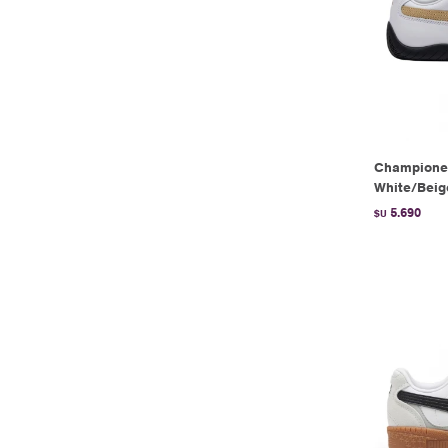
Champione
White/Beig
5.690
$U