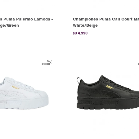
s Puma Palermo Lamoda -
Championes Puma Cali Court Ma
ige/Green
White/Beige
4.990
$U