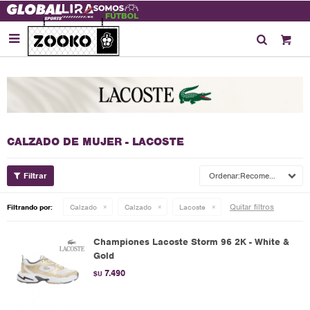

CALZADO DE MUJER - LACOSTE
Recomendados
Quitar filtros
Filtrando por:
Calzado
Calzado
Lacoste
Championes Lacoste Storm 96 2K - White &
Gold
7.490
$U