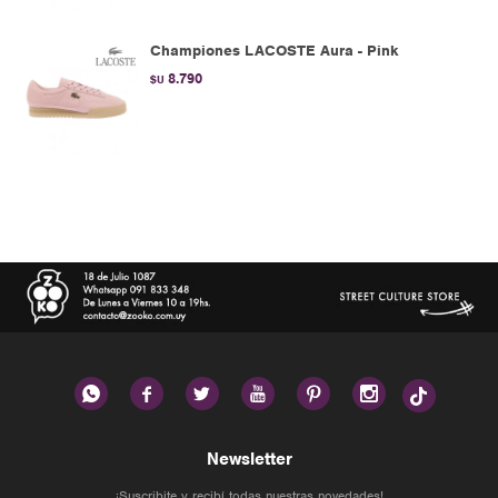
Championes LACOSTE Aura - Pink
8.790
$U






Newsletter
¡Suscribite y recibí todas nuestras novedades!