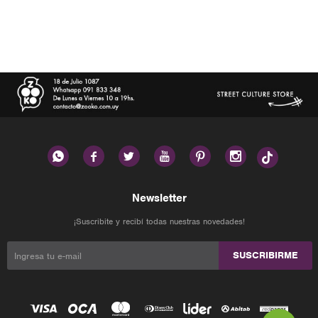






Newsletter
¡Suscribite y recibí todas nuestras novedades!
SUSCRIBIRME