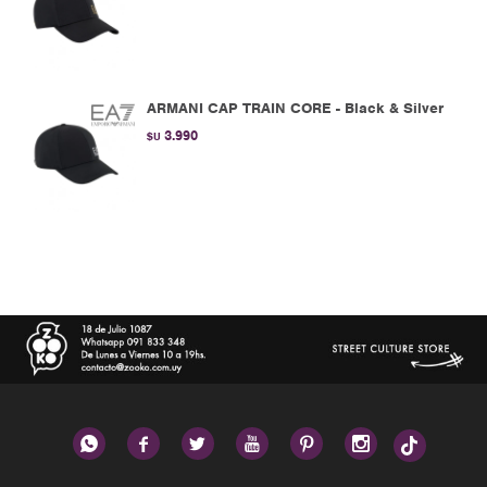
ARMANI CAP TRAIN CORE - Black & Silver
3.990
$U





