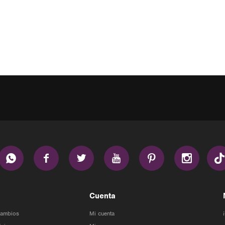






Cuenta
Cambios
Mi cuenta