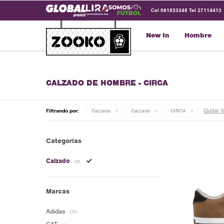
Cel 091833348 Tel 27114413
New In
Hombre
CALZADO DE HOMBRE - CIRCA
Quitar f
Filtrando por:
Calzado
Calzado
CIRCA
Categorías
Calzado
(3)
Marcas
Adidas
(71)