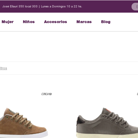
José Ellauri 350 local 303 | Lunes a Domingos 10 a 22 hs.
Mujer
Niños
Accesorios
Marcas
Blog
iltros