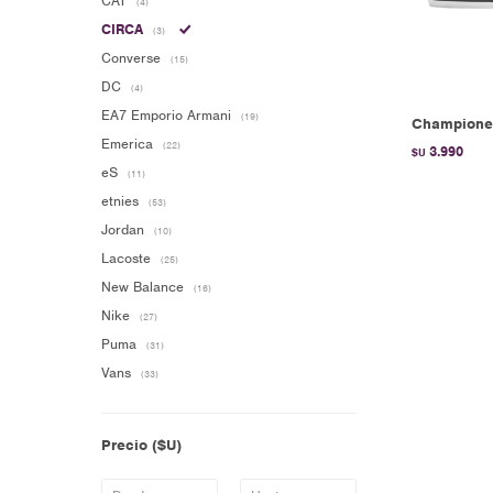
CAT
(4)
CIRCA
(3)
Converse
(15)
DC
(4)
EA7 Emporio Armani
(19)
Championes
Emerica
(22)
3.990
$U
eS
(11)
etnies
(53)
Jordan
(10)
Lacoste
(25)
New Balance
(16)
Nike
(27)
Puma
(31)
Vans
(33)
Precio
($U)