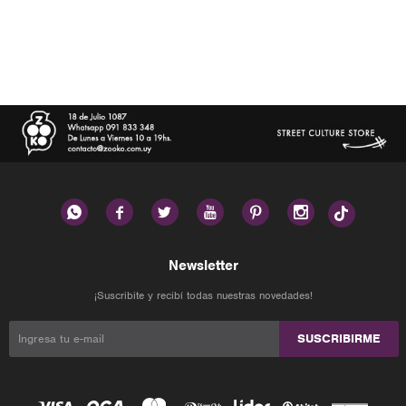






Newsletter
¡Suscribite y recibí todas nuestras novedades!
SUSCRIBIRME