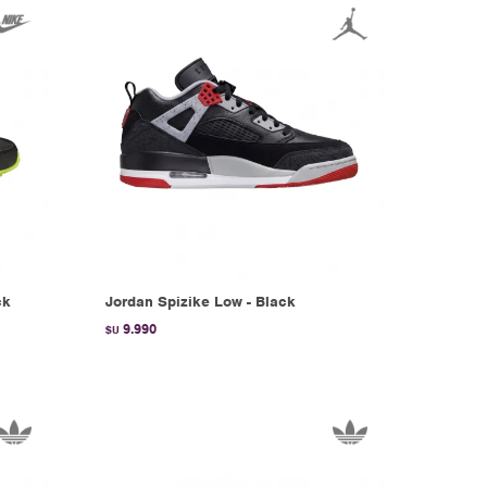
ck
Jordan Spizike Low - Black
9.990
$U