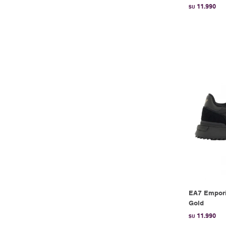
11.990
$U
EA7 Empori
Gold
11.990
$U