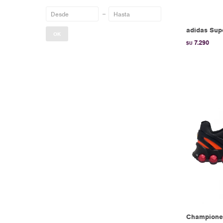
adidas Supe
OK
7.290
$U
Championes