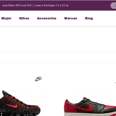
José Ellauri 350 local 303 | Lunes a Domingos 10 a 22 hs.
Mujer
Niños
Accesorios
Marcas
Blog