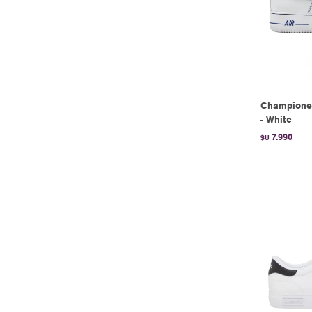
Championes
- White
7.990
$U