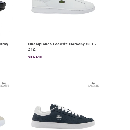
 Gray
Championes Lacoste Carnaby SET -
21G
6.490
$U