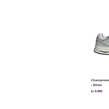
Championes
- White
8.990
$U