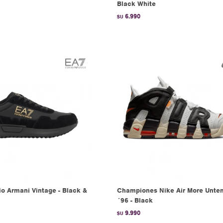
Black White
6.990
$U
o Armani Vintage - Black &
Championes Nike Air More Unt
´96 - Black
9.990
$U