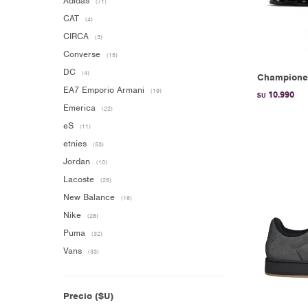
Adidas
(71)
CAT
(4)
CIRCA
(3)
Converse
(15)
DC
(4)
Championes
EA7 Emporio Armani
(19)
10.990
$U
Emerica
(22)
eS
(11)
etnies
(53)
Jordan
(10)
Lacoste
(25)
New Balance
(16)
Nike
(28)
Puma
(32)
Vans
(33)
Precio
($U)