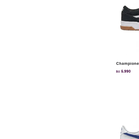
Championes
5.990
$U