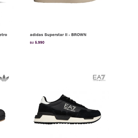
etro
adidas Superstar II - BROWN
5.990
$U