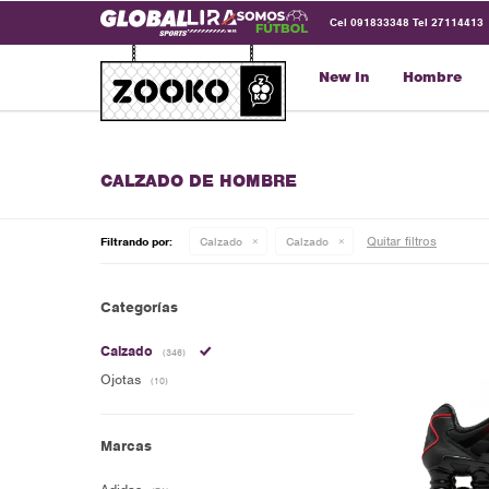
Cel 091833348 Tel 27114413
New In
Hombre
CALZADO DE HOMBRE
Quitar filtros
Filtrando por:
Calzado
Calzado
Categorías
Calzado
(346)
Ojotas
(10)
Marcas