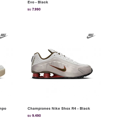
Evo - Black
7.990
$U
empo
Championes Nike Shox R4 - Black
9.490
$U