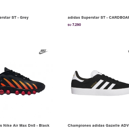
rstar ST - Grey
adidas Superstar ST - CARDBO
7.290
$U
 Nike Air Max Dn8 - Black
Championes adidas Gazelle ADV