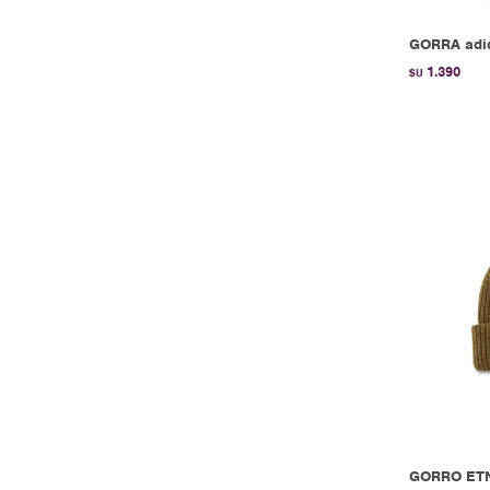
GORRA adid
1.390
$U
GORRO ETN