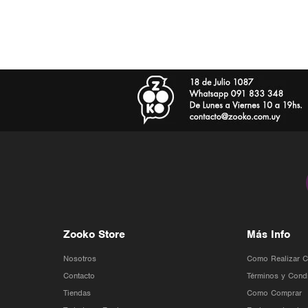
Zooko Store
Más Info
Nosotros
Como Realizar 
Contacto
Términos y Cond
Tiendas
Como Comprar