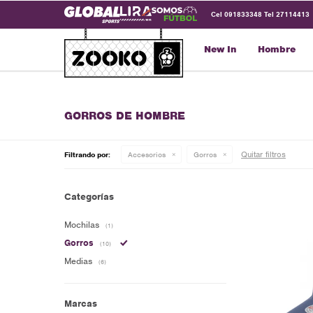
Cel 091833348 Tel 27114413
New In
Hombre
GORROS DE HOMBRE
Quitar filtros
Filtrando por:
Accesorios
Gorros
Categorías
Mochilas
(1)
Gorros
(10)
Medias
(6)
Marcas