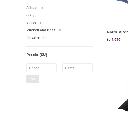
Adidas
(1)
eS
(1)
etnies
(4)
Mitchell and Ness
(3)
Gorra Mitch
Thrasher
(1)
1.690
$U
Precio
($U)
OK