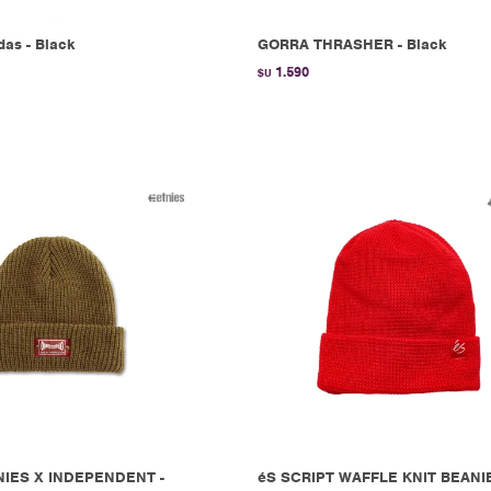
as - Black
GORRA THRASHER - Black
1.590
$U
IES X INDEPENDENT -
éS SCRIPT WAFFLE KNIT BEANIE