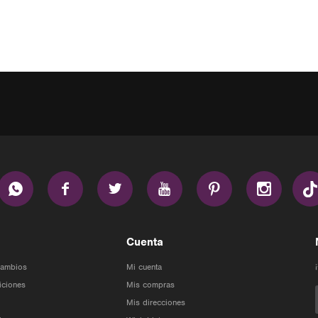






Cuenta
Cambios
Mi cuenta
iciones
Mis compras
Mis direcciones