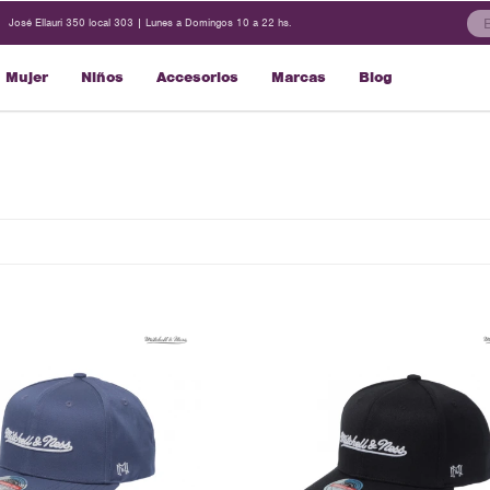
José Ellauri 350 local 303 | Lunes a Domingos 10 a 22 hs.
Mujer
Niños
Accesorios
Marcas
Blog