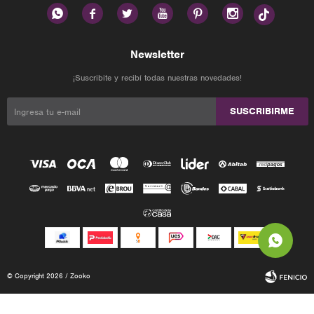






Newsletter
¡Suscribite y recibí todas nuestras novedades!
SUSCRIBIRME
© Copyright 2026 / Zooko