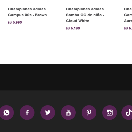
Championes adidas
Championes adidas
Cha
Campus 00s - Brown
Samba OG de niño -
Cam
Cloud White
Auro
5.990
$U
6.190
6
$U
$U





