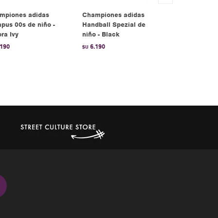
mpiones adidas
Championes adidas
Championes
pus 00s de niño -
Handball Spezial de
Campus ADV
ra Ivy
niño - Black
5.990
$U
.190
6.190
$U