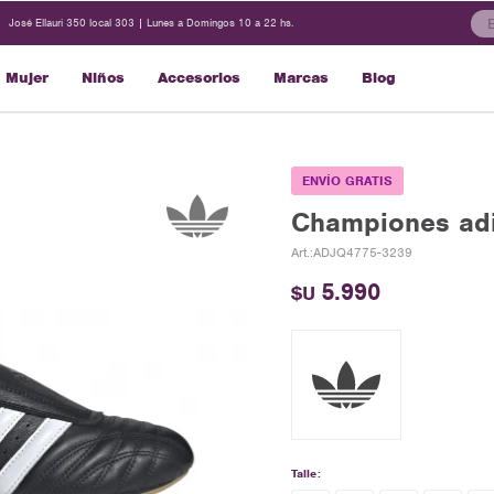
José Ellauri 350 local 303 | Lunes a Domingos 10 a 22 hs.
Mujer
Niños
Accesorios
Marcas
Blog
ENVÍO GRATIS
Championes adi
ADJQ4775-3239
5.990
$U
Talle: