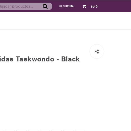
0
$U
das Taekwondo - Black