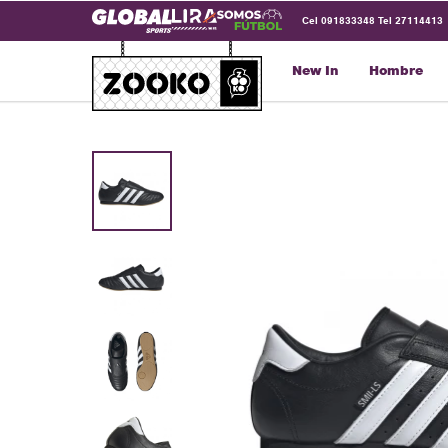
Cel 091833348 Tel 27114413
New In
Hombre