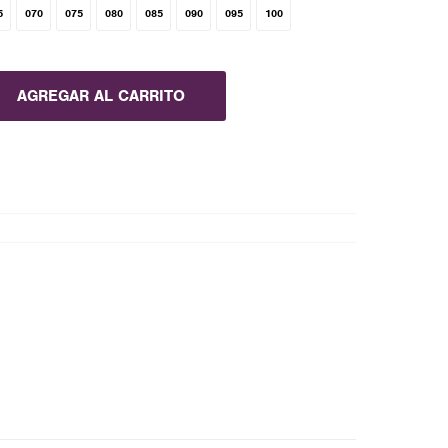
5
070
075
080
085
090
095
100
AGREGAR AL CARRITO