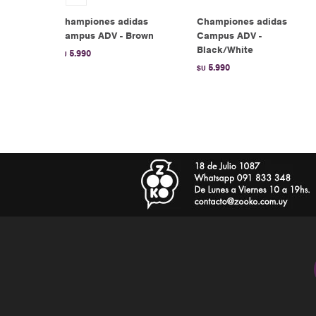
as
Championes adidas
Championes adidas
 de
Campus ADV - Brown
Campus ADV -
Black/White
5.990
$U
5.990
$U