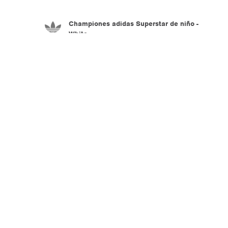
Championes adidas Superstar de niño -
White
3.990
$U
Championes adidas Superstar Crib de niño -
White & Coral
2.490
$U
MOSTRANDO
31
DE
31