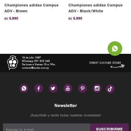
Championes adidas Campus
Championes adidas Campus
ADV - Brown
ADV - Black/White
5.990
5.990
$U
$U






Newsletter
¡Suscribite y recibí todas nuestras novedades!
SUSCRIBIRME