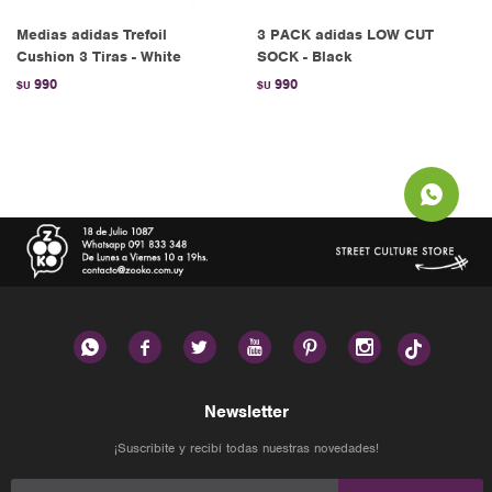
Medias adidas Trefoil
3 PACK adidas LOW CUT
Cushion 3 Tiras - White
SOCK - Black
990
990
$U
$U






Newsletter
¡Suscribite y recibí todas nuestras novedades!