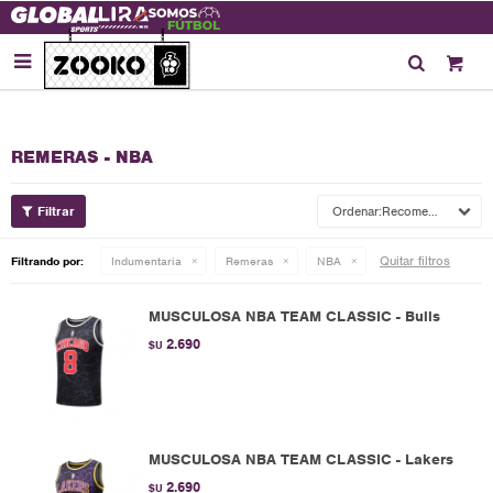

REMERAS - NBA
Recomendados
Quitar filtros
Filtrando por:
Indumentaria
Remeras
NBA
MUSCULOSA NBA TEAM CLASSIC - Bulls
2.690
$U
MUSCULOSA NBA TEAM CLASSIC - Lakers
2.690
$U