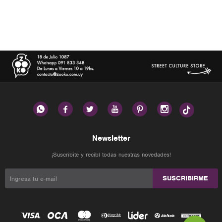






Newsletter
¡Suscribite y recibí todas nuestras novedades!
SUSCRIBIRME