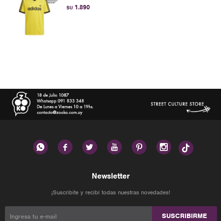
1.890
$U






Newsletter
¡Suscribite y recibí todas nuestras novedades!
SUSCRIBIRME