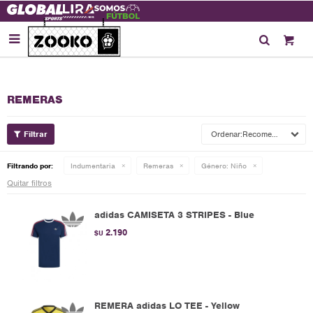

REMERAS
Recomendados
Filtrando por:
Indumentaria
Remeras
Género:
Niño
Quitar filtros
adidas CAMISETA 3 STRIPES - Blue
2.190
$U
REMERA adidas LO TEE - Yellow