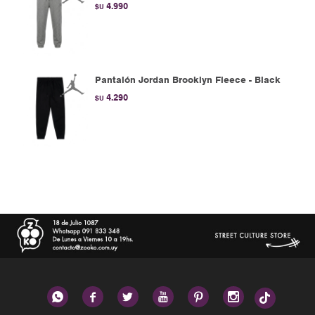
4.990
$U
Pantalón Jordan Brooklyn Fleece - Black
4.290
$U





