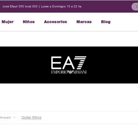
José Ellauri 350 local 303 | Lunes a Domingos 10 a 22 hs.
Mujer
Niños
Accesorios
Marcas
Blog
Quitar filtros
 Armani