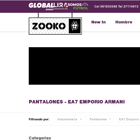
Cel 091833348 Tel 27114413
New In
Hombre
PANTALONES - EA7 EMPORIO ARMANI
Filtrando por:
Indumentaria
Pantalones
EA7 Emporio
Categorías