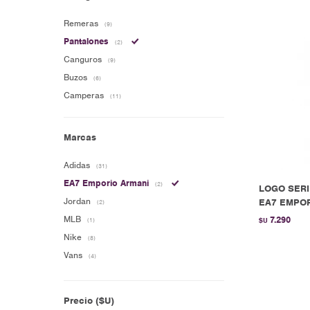
Remeras
(9)
Pantalones
(2)
Canguros
(9)
Buzos
(6)
Camperas
(11)
Marcas
Adidas
(31)
EA7 Emporio Armani
(2)
LOGO SERI
Jordan
EA7 EMPOR
(2)
MLB
7.290
(1)
$U
Nike
(8)
Vans
(4)
Precio
($U)