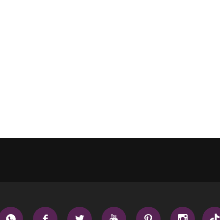





