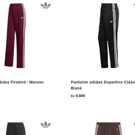
idas Firebird - Maroon
Pantalón adidas Deportivo Clási
Black
4.590
$U