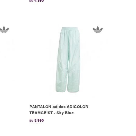
4.590
$U
PANTALON adidas ADICOLOR
TEAMGEIST - Sky Blue
3.990
$U