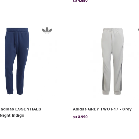
4.590
$U
adidas ESSENTIALS
Adidas GREY TWO F17 - Grey
Night Indigo
3.990
$U