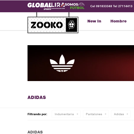
Cel 091833348 Tel 27114413
New In
Hombre
Filtrando por:
Indumentaria
Pantalones
Adidas