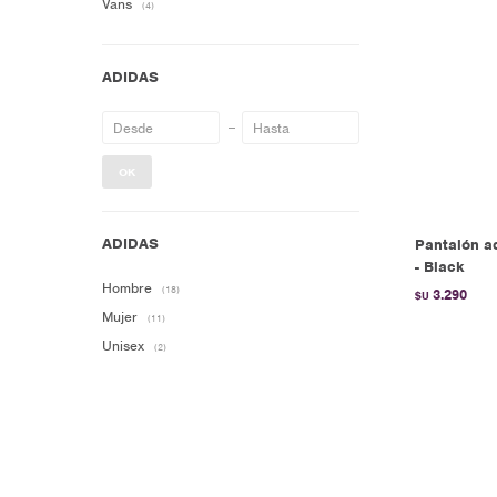
Vans
(4)
OK
Pantalón a
- Black
Hombre
(18)
3.290
$U
Mujer
(11)
Unisex
(2)