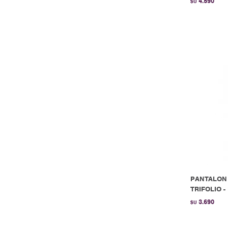
4.590
$U
PANTALON 
TRIFOLIO - 
3.690
$U