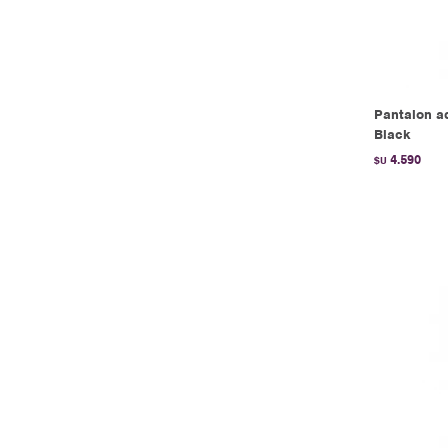
Pantalon ad
Black
4.590
$U