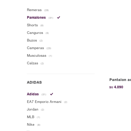
Remeras
(28)
Pantalones
(31)
Shorts
(8)
Canguros
(5)
Buzos
(2)
Camperas
(23)
Musculosas
(1)
Calzas
(2)
Pantalon ad
4.890
$U
Adidas
(31)
EA7 Emporio Armani
(2)
Jordan
(2)
MLB
(1)
Nike
(8)