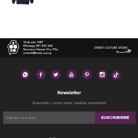






Newsletter
¡Suscribite y recibí todas nuestras novedades!
SUSCRIBIRME