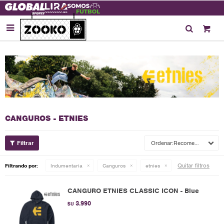

CANGUROS - ETNIES
Recomendados
Quitar filtros
Filtrando por:
Indumentaria
Canguros
etnies
CANGURO ETNIES CLASSIC ICON - Blue
3.990
$U