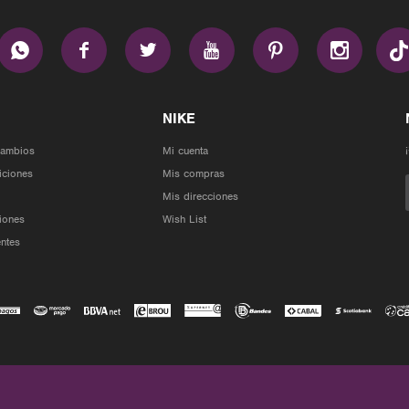






Cambios
Mi cuenta
iciones
Mis compras
Mis direcciones
iones
Wish List
ntes