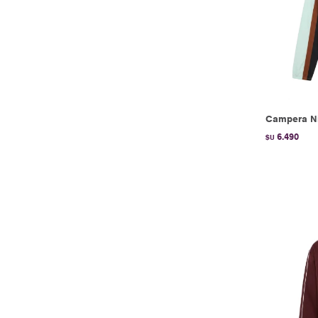
Campera Ni
6.490
$U