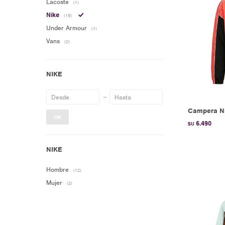
Lacoste
(1)
Nike
(15)
Under Armour
(1)
Vans
(2)
Campera Ni
OK
6.490
$U
Hombre
(12)
Mujer
(2)