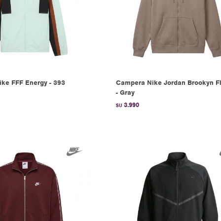
ke FFF Energy - 393
Campera Nike Jordan Brookyn F
- Gray
3.990
$U