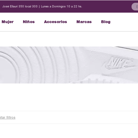
José Ellauri 350 local 303 | Lunes a Domingos 10 a 22 hs.
Mujer
Niños
Accesorios
Marcas
Blog
tar filtros