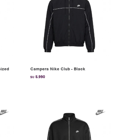
ized
Campera Nike Club - Black
5.990
$U