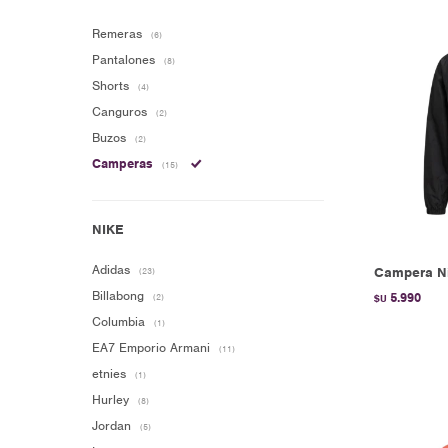
Remeras
(6)
Pantalones
(8)
Shorts
(4)
Canguros
(2)
Buzos
(2)
Camperas
(15)
Adidas
Campera Ni
(23)
Billabong
5.990
(2)
$U
Columbia
(1)
EA7 Emporio Armani
(11)
etnies
(1)
Hurley
(8)
Jordan
(5)