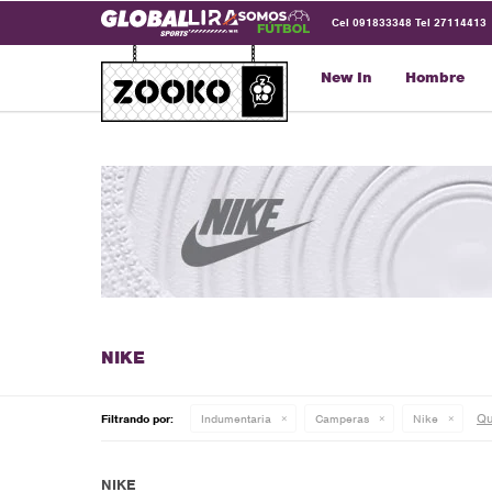
Cel 091833348 Tel 27114413
New In
Hombre
Qui
Filtrando por:
Indumentaria
Camperas
Nike