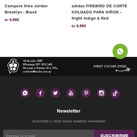
Campera Nike Jordan
adidas FIREBIRD DE CORTE
Brooklyn - Black
HOLGADO PARA NIÑOS -
Night Indigo & Red
5.990
$U
5.990
$U






Newsletter
¡Suscribite y recibí todas nuestras novedades!
SUSCRIBIRME