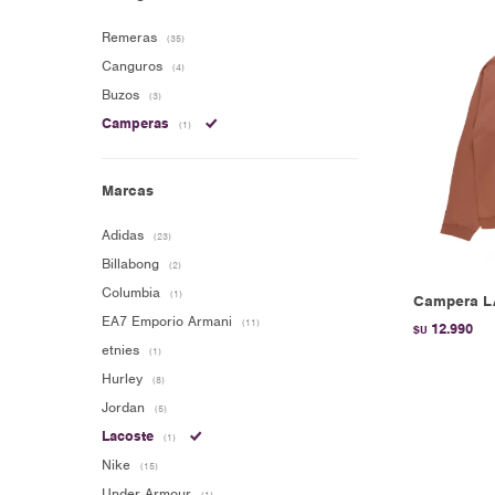
Remeras
(35)
Canguros
(4)
Buzos
(3)
Camperas
(1)
Marcas
Adidas
(23)
Billabong
(2)
Columbia
(1)
Campera L
EA7 Emporio Armani
(11)
12.990
$U
etnies
(1)
Hurley
(8)
Jordan
(5)
Lacoste
(1)
Nike
(15)
Under Armour