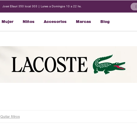
José Ellauri 350 local 303 | Lunes a Domingos 10 a 22 hs.
Mujer
Niños
Accesorios
Marcas
Blog
Quitar filtros