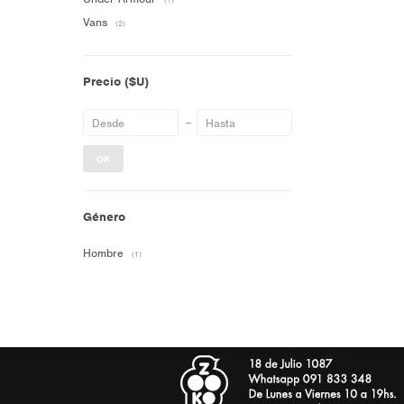
(1)
Vans
(2)
Precio
($U)
OK
Género
Hombre
(1)