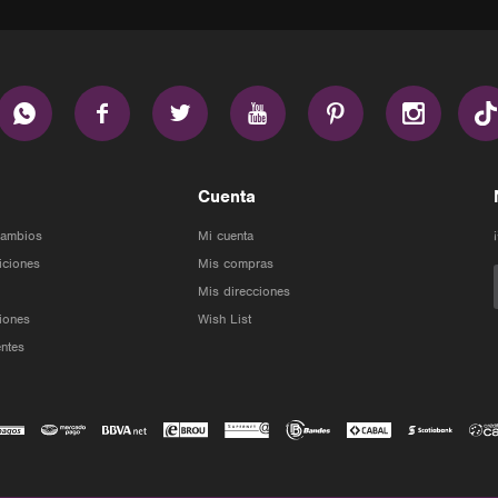






Cuenta
Cambios
Mi cuenta
iciones
Mis compras
Mis direcciones
iones
Wish List
ntes