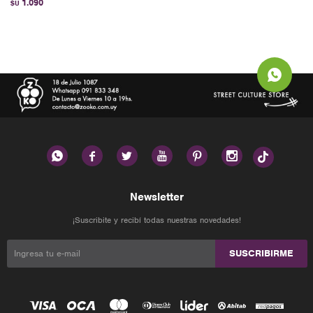
1.090
$U






Newsletter
¡Suscribite y recibí todas nuestras novedades!
SUSCRIBIRME