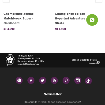
Championes adidas
Championes adidas
Matchbreak Super -
Hyperturf Adventure - Clay
Cardboard
Strata
4.990
4.990
$U
$U






Newsletter
¡Suscribite y recibí todas nuestras novedades!