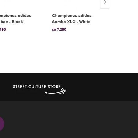
mpiones adidas
Championes adidas
Championes
bae - Black
Samba XLG - White
Gazelle Bol
.190
7.290
6.990
$U
$U