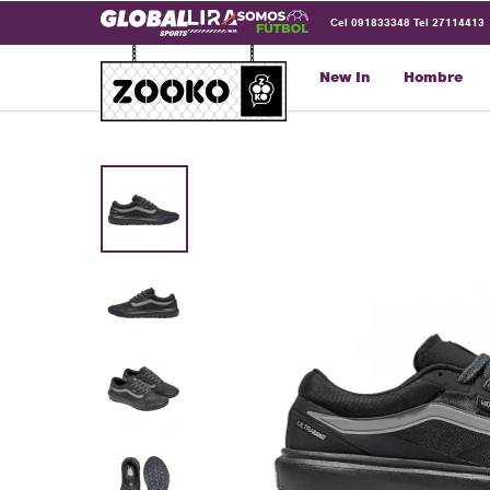
Cel 091833348 Tel 27114413
New In
Hombre