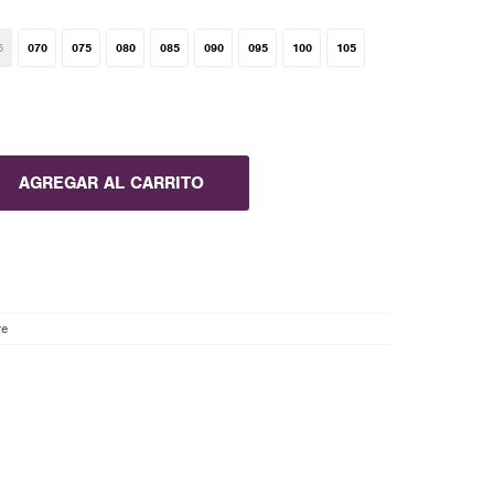
5
070
075
080
085
090
095
100
105
AGREGAR AL CARRITO
re