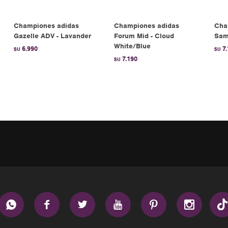
Championes adidas
Championes adidas
Cha
Gazelle ADV - Lavander
Forum Mid - Cloud
Sam
White/Blue
6.990
7
$U
$U
7.190
$U





