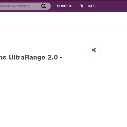
0
$U
s UltraRange 2.0 -