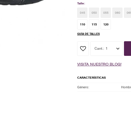
Talle:
045
050
055
060
06
110
115
120
GUÍA DE TALLES
1
VISITA NUESTRO BLOG!
CARACTERÍSTICAS
Género
Homb