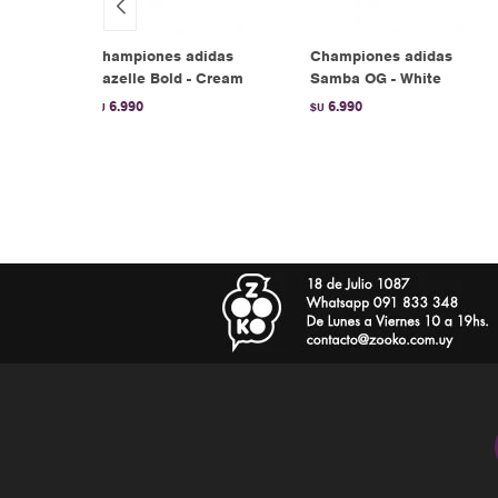
as
Championes adidas
Championes adidas
te
Gazelle Bold - Cream
Samba OG - White
6.990
6.990
$U
$U