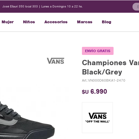
José Ellauri 350 local 303 | Lunes a Domingos 10 a 22 hs.
Mujer
Niños
Accesorios
Marcas
Blog
ENVÍO GRATIS
Championes Van
Black/Grey
VN000D60BKA1-2470
6.990
$U