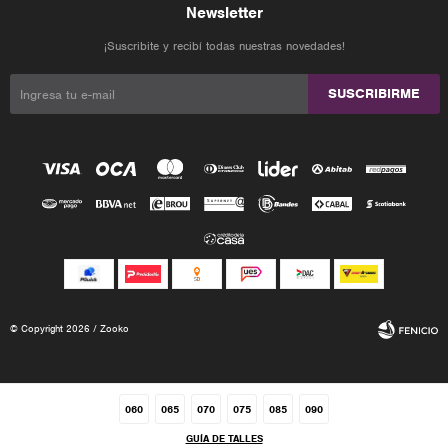
Newsletter
¡Suscribite y recibí todas nuestras novedades!
SUSCRIBIRME
© Copyright 2026 / Zooko
060
065
070
075
085
090
GUÍA DE TALLES