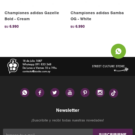
Championes adidas Gazelle
Championes adidas Samba
Bold - Cream
OG - White
6.990
6.990
$U
$U






Newsletter
¡Suscribite y recibí todas nuestras novedades!
SUSCRIBIRME