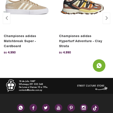
Championes adidas
Championes adidas
Matchbreak Super -
Hyperturf Adventure - Clay
Cardboard
Strata
4.990
4.990
$U
$U





