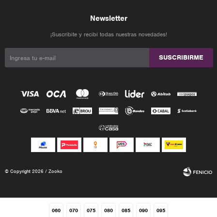
Newsletter
¡Suscribite y recibí todas nuestras novedades!
SUSCRIBIRME
© Copyright 2026 / Zooko
060
070
075
080
085
090
095