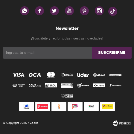






Newsletter
¡Suscribite y recibí todas nuestras novedades!
SUSCRIBIRME
© Copyright 2026 / Zooko