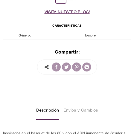
VISITA NUESTRO BLOG!
CARACTERÍSTICAS
Género
Hombre
Compartir:




Descripción
Envíos y Cambios
Inspirados en el básquet de los 80 y con el ADN imponente de Scuderia