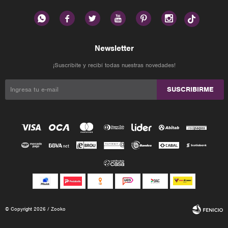






Newsletter
¡Suscribite y recibí todas nuestras novedades!
SUSCRIBIRME
© Copyright 2026 / Zooko