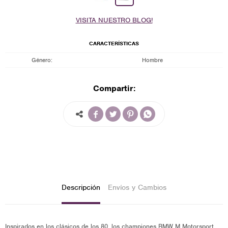
VISITA NUESTRO BLOG!
CARACTERÍSTICAS
Género
Hombre
Compartir:




Descripción
Envíos y Cambios
Inspirados en los clásicos de los 80, los championes BMW M Motorsport