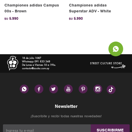
Championes adidas Campus
Championes adidas
00s - Brown
Superstar ADV - White
5.990
5.990
$U
$U






Newsletter
¡Suscribite y recibí todas nuestras novedades!
SUSCRIBIRME