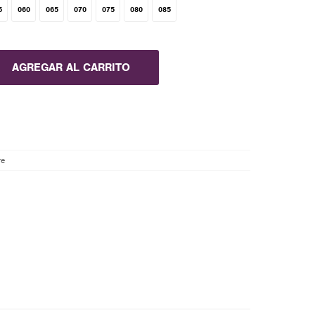
5
060
065
070
075
080
085
AGREGAR AL CARRITO
re