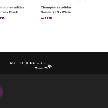
mpiones adidas
Championes adidas
Championes
bae - Black
Samba XLG - White
Gazelle Bol
.190
7.290
6.990
$U
$U