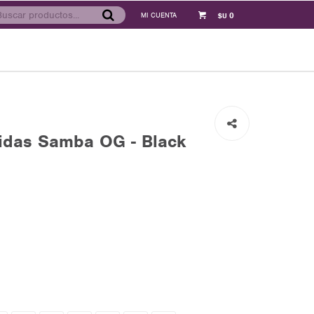
0
$U
idas Samba OG - Black