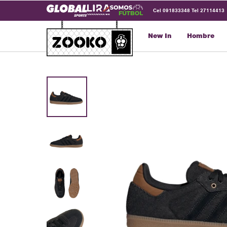
Cel 091833348 Tel 27114413
New In
Hombre