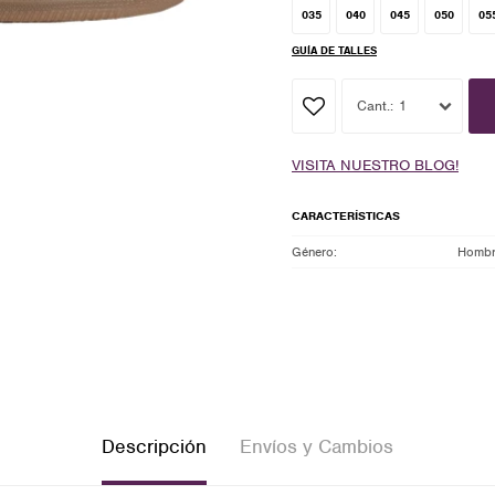
035
040
045
050
05
GUÍA DE TALLES
1
VISITA NUESTRO BLOG!
CARACTERÍSTICAS
Género
Homb
Descripción
Envíos y Cambios