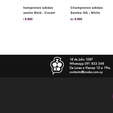
as
Championes adidas
Championes adidas
te
Gazelle Bold - Cream
Samba OG - White
6.990
6.990
$U
$U