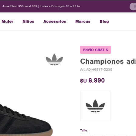
José Ellauri 350 local 303 | Lunes a Domingos 10 a 22 hs.
Mujer
Niños
Accesorios
Marcas
Blog
ENVÍO GRATIS
Championes ad
ADIH6817-3239
6.990
$U
Talle: