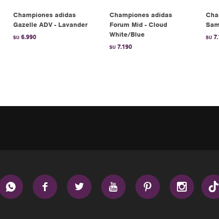
Championes adidas
Championes adidas
Cha
Gazelle ADV - Lavander
Forum Mid - Cloud
Sam
White/Blue
6.990
7
$U
$U
7.190
$U





