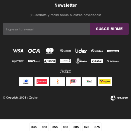
Newsletter
¡Suscribite y recibí todas nuestras novedades!
SUSCRIBIRME
© Copyright 2026 / Zooko
045
050
055
060
065
070
075