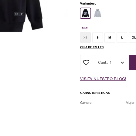
Variantes:
Talle:
XS
S
M
L
XL
GUÍA DE TALLES
1
VISITA NUESTRO BLOG!
CARACTERÍSTICAS
Género
Mujer