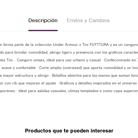
Descripción
Envíos y Cambios
 forma parte de la colección Under Armour x Tini FUTTTURA y es un canguro 
do para brindar comodidad, abrigo ligero y presencia con los gráficos caracter
ista Tini. · Canguro unisex, ideal para uso urbano y casual · Confeccionado en
n suave y confortable · Corte amplio (oversized) que aporta comodidad y un lo
a mayor estructura y abrigo · Bolsillos abiertos para las manos que suman funci
ior con rib que mejoran el ajuste · Gráficos y detalles inspirados en el univer
mporáneo · Ideal para salidas casuales, climas templados o como capa superio
Productos que te pueden interesar