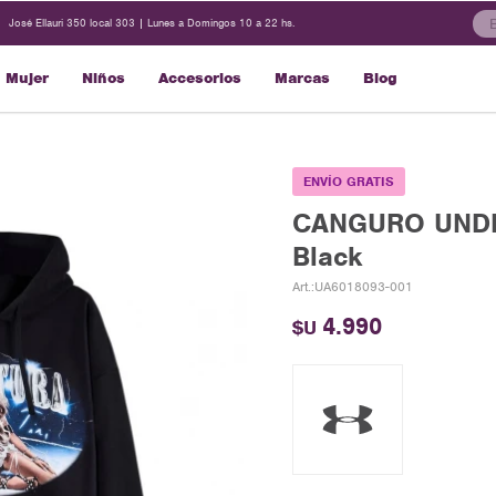
José Ellauri 350 local 303 | Lunes a Domingos 10 a 22 hs.
Mujer
Niños
Accesorios
Marcas
Blog
ENVÍO GRATIS
CANGURO UNDE
Black
UA6018093-001
4.990
$U