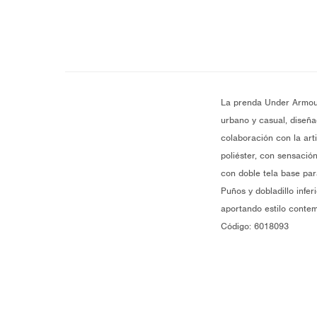
La prenda Under Armour
urbano y casual, diseña
colaboración con la art
poliéster, con sensació
con doble tela base par
Puños y dobladillo infer
aportando estilo conte
Código: 6018093