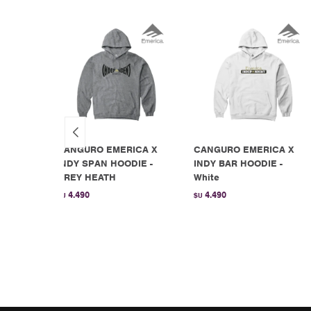
CANGURO EMERICA X
CANGURO EMERICA X
I
INDY SPAN HOODIE -
INDY BAR HOODIE -
 Black
GREY HEATH
White
4.490
4.490
$U
$U