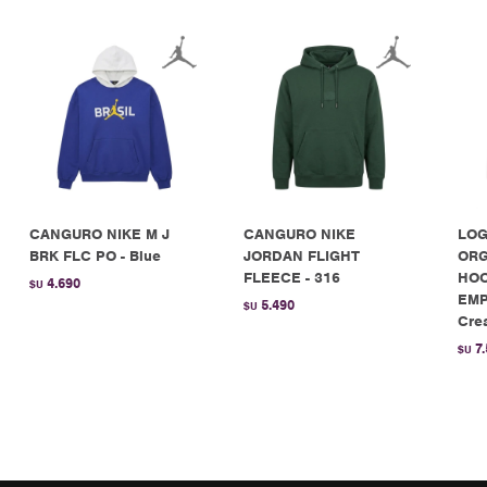
CANGURO NIKE M J
CANGURO NIKE
LOG
BRK FLC PO - Blue
JORDAN FLIGHT
ORG
FLEECE - 316
HOO
4.690
$U
EMP
5.490
$U
Cre
7
$U