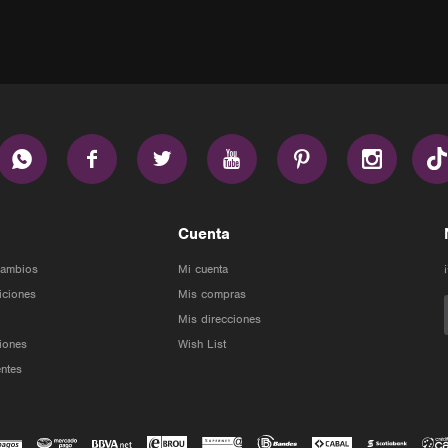






Cuenta
Cambios
Mi cuenta
iciones
Mis compras
Mis direcciones
iones
Wish List
ntes