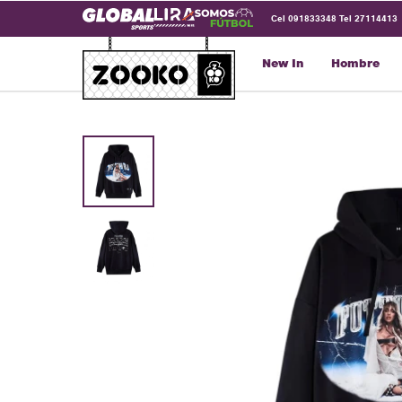
Cel 091833348 Tel 27114413
New In
Hombre