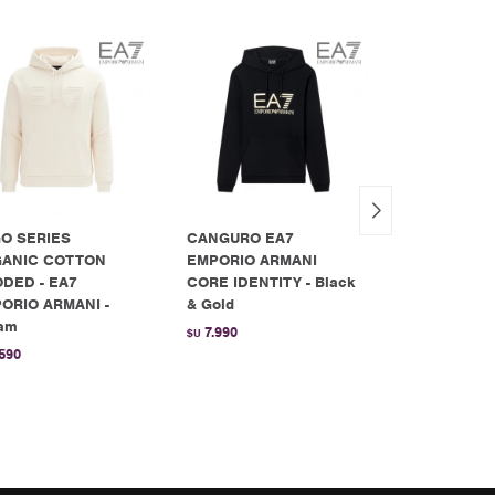
O SERIES
CANGURO EA7
CANGURO E
ANIC COTTON
EMPORIO ARMANI
INDY SPAN 
DED - EA7
CORE IDENTITY - Black
GREY HEAT
ORIO ARMANI -
& Gold
4.490
$U
am
7.990
$U
.590