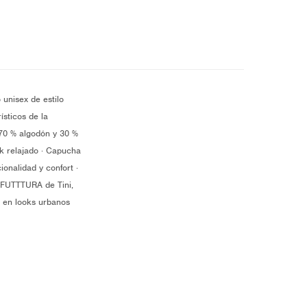
unisex de estilo
ísticos de la
 70 % algodón y 30 %
ok relajado · Capucha
onalidad y confort ·
so FUTTTURA de Tini,
r en looks urbanos