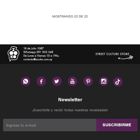
MOSTRANDO
22
DE
22






Newsletter
¡Suscribite y recibí todas nuestras novedades!
SUSCRIBIRME