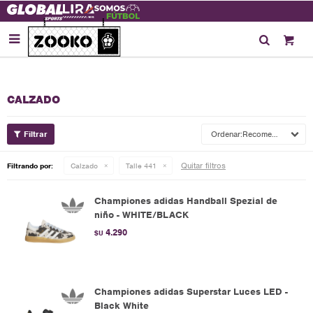

CALZADO
Recomendados
Quitar filtros
Filtrando por:
Calzado
Talle 441
Championes adidas Handball Spezial de
niño - WHITE/BLACK
4.290
$U
Championes adidas Superstar Luces LED -
Black White