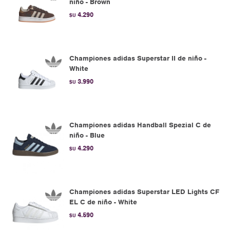
niño - Brown
4.290
$U
Championes adidas Superstar II de niño -
White
3.990
$U
Championes adidas Handball Spezial C de
niño - Blue
4.290
$U
Championes adidas Superstar LED Lights CF
EL C de niño - White
4.590
$U