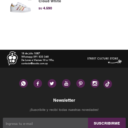
Cloud White
4.590
$U






Newsletter
¡Suscribite y recibí todas nuestras novedades!
SUSCRIBIRME