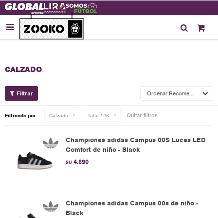

CALZADO
Recomendados
Quitar filtros
Filtrando por:
Calzado
Talle 12K
Championes adidas Campus 00S Luces LED
Comfort de niño - Black
4.890
$U
Championes adidas Campus 00s de niño -
Black