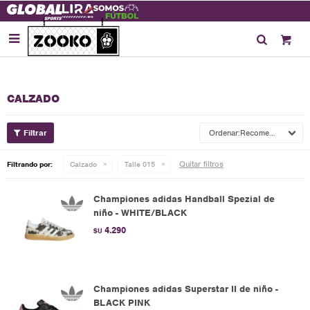

CALZADO
Recomendados
Quitar filtros
Filtrando por:
Calzado
Talle 015
Championes adidas Handball Spezial de
niño - WHITE/BLACK
4.290
$U
Championes adidas Superstar II de niño -
BLACK PINK