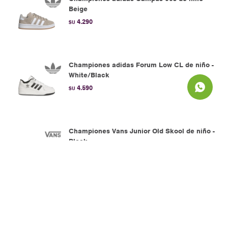
Beige
4.290
$U
Championes adidas Forum Low CL de niño -
White/Black
4.590
$U
Championes Vans Junior Old Skool de niño -
Black
3.390
$U
Championes Vans Old Skool - Orange &
Brown
3.490
$U