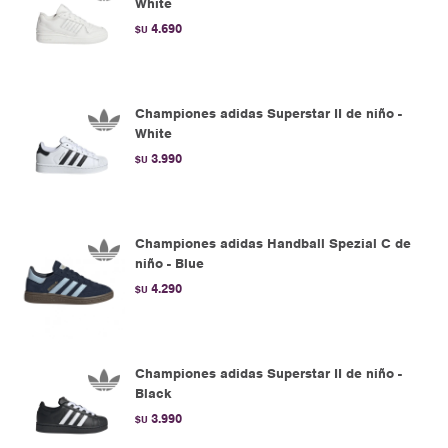
White
4.690
$U
Championes adidas Superstar II de niño -
White
3.990
$U
Championes adidas Handball Spezial C de
niño - Blue
4.290
$U
Championes adidas Superstar II de niño -
Black
3.990
$U