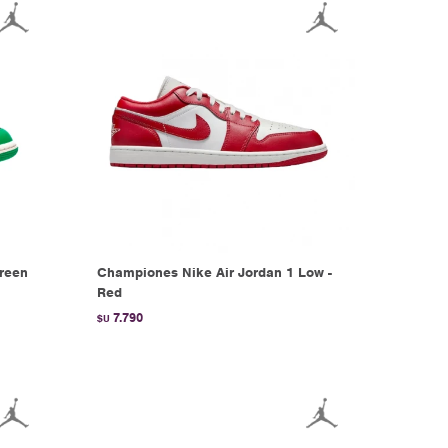
Green
Championes Nike Air Jordan 1 Low -
Red
7.790
$U