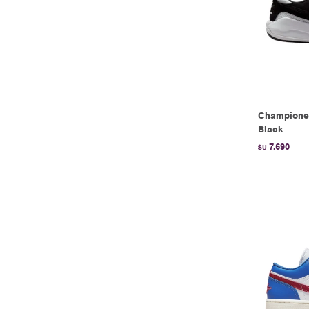
Championes
Black
7.690
$U