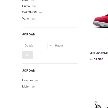
(65)
Puma
(64)
SALOMON
(6)
Vans
(85)
AIR JORDA
OK
12.990
$U
Hombre
(8)
Mujer
(4)