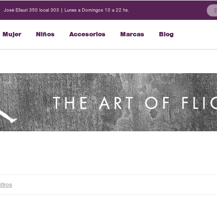
José Ellauri 350 local 303 | Lunes a Domingos 10 a 22 hs.
Mujer
Niños
Accesorios
Marcas
Blog
iltros