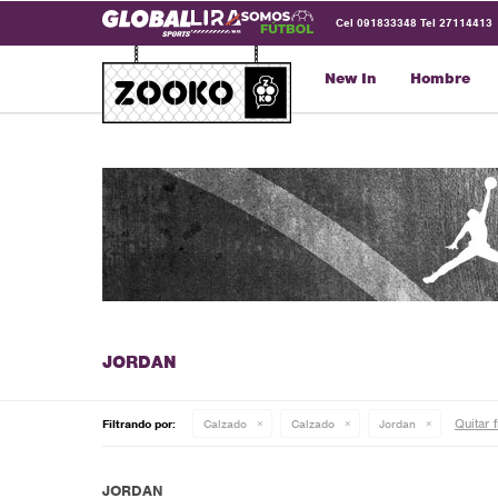
Cel 091833348 Tel 27114413
New In
Hombre
Quitar f
Filtrando por:
Calzado
Calzado
Jordan