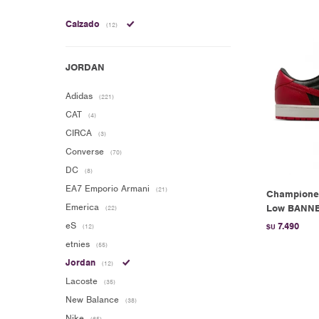
Calzado
(12)
Adidas
(221)
CAT
(4)
CIRCA
(3)
Converse
(70)
DC
(8)
EA7 Emporio Armani
(21)
Championes
Emerica
Low BANNE
(22)
eS
7.490
(12)
$U
etnies
(55)
Jordan
(12)
Lacoste
(35)
New Balance
(38)
Nike