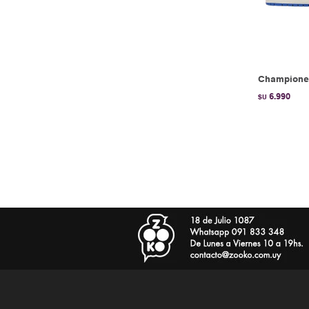
Championes
6.990
$U