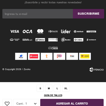
¡Suscribite y recibí todas nuestras novedades!
SUSCRIBIRME
© Copyright 2026 / Zooko
S
M
L
XL
GUÍA DE TALLES
Fenicio
1
AGREGAR AL CARRITO