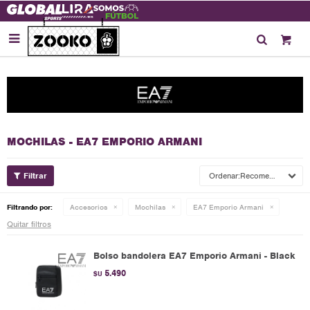

MOCHILAS - EA7 EMPORIO ARMANI
Recomendados
Filtrando por:
Accesorios
Mochilas
EA7 Emporio Armani
Quitar filtros
Bolso bandolera EA7 Emporio Armani - Black
5.490
$U