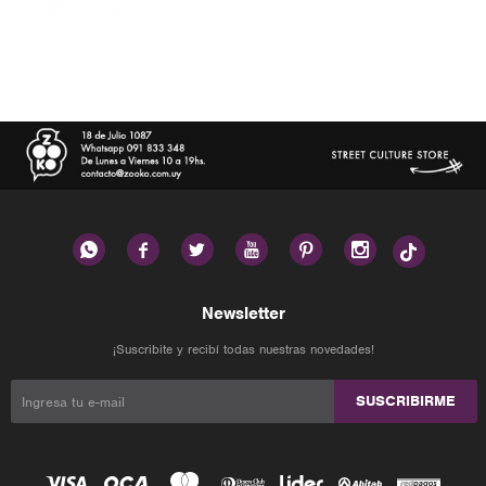






Newsletter
¡Suscribite y recibí todas nuestras novedades!
SUSCRIBIRME