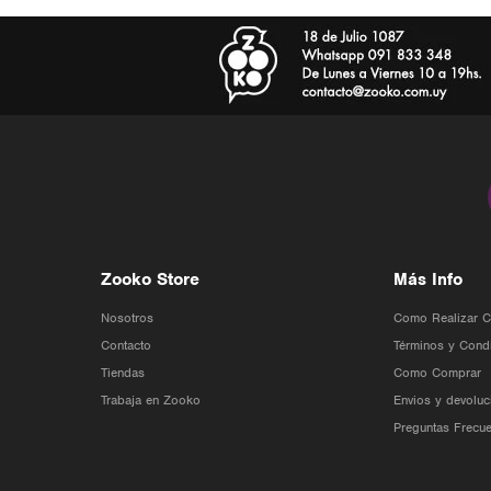
Zooko Store
Más Info
Nosotros
Como Realizar 
Contacto
Términos y Cond
Tiendas
Como Comprar
Trabaja en Zooko
Envios y devoluc
Preguntas Frecue