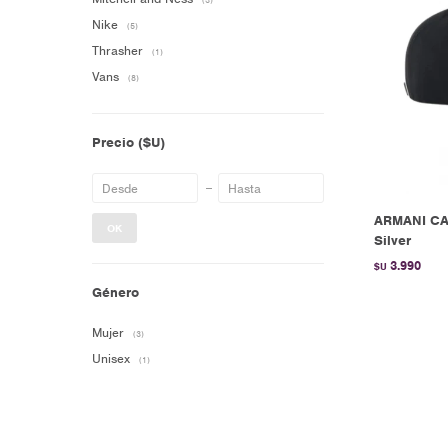
(3)
Nike
(5)
Thrasher
(1)
Vans
(8)
Precio
($U)
ARMANI CA
OK
Silver
3.990
$U
Género
Mujer
(3)
Unisex
(1)