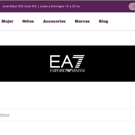
José Ellauri 350 local 303 | Lunes a Domingos 10 a 22 hs.
Mujer
Niños
Accesorios
Marcas
Blog
filtros