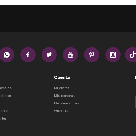






Cuenta
Cambios
Mi cuenta
iciones
Mis compras
Mis direcciones
iones
Wish List
ntes