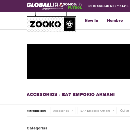
Cel 091833348 Tel 27114413
New In
Hombre
ACCESORIOS - EA7 EMPORIO ARMANI
Quitar 
Filtrando por:
Accesorios
EA7 Emporio Armani
Categorías