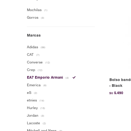
Mochilas
(1)
Gorros
(3)
Marcas
Adidas
(56)
CAT
(7)
Converse
(12)
Crep
(12)
EA7 Emporio Armani
(4)
Bolso band
Emerica
- Black
(6)
eS
5.490
(2)
$U
etnies
(14)
Hurley
(13)
Jordan
(3)
Lacoste
(2)
Mitchell and Ness