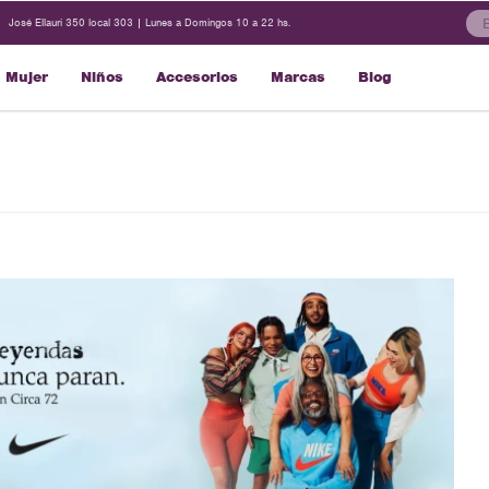
José Ellauri 350 local 303 | Lunes a Domingos 10 a 22 hs.
Mujer
Niños
Accesorios
Marcas
Blog