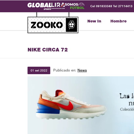
Cel 091833348 Tel 27114413
New In
Hombre
NIKE CIRCA 72
Publicado en:
News
01
set
2022