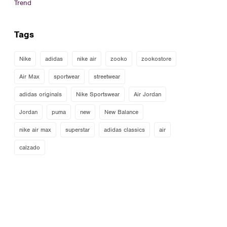
Trend
Tags
Nike
adidas
nike air
zooko
zookostore
Air Max
sportwear
streetwear
adidas originals
Nike Sportswear
Air Jordan
Jordan
puma
new
New Balance
nike air max
superstar
adidas classics
air
calzado