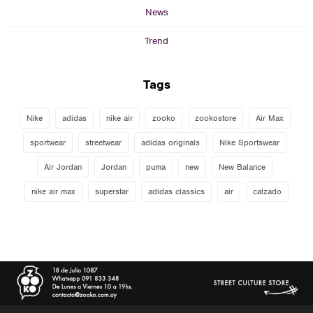
News
Trend
Tags
Nike
adidas
nike air
zooko
zookostore
Air Max
sportwear
streetwear
adidas originals
Nike Sportswear
Air Jordan
Jordan
puma
new
New Balance
nike air max
superstar
adidas classics
air
calzado