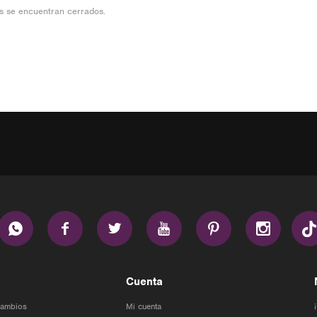
s se encuentran cerrados.






Cuenta
Cambios
Mi cuenta