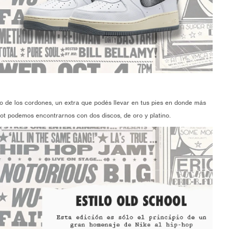
o de los cordones, un extra que podés llevar en tus pies en donde más
vot podemos encontrarnos con dos discos, de oro y platino.