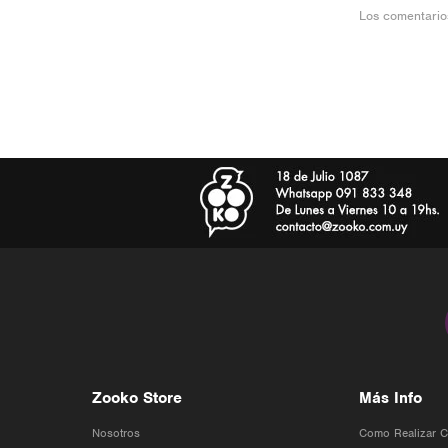
Los comentario
Zooko Store
Más Info
Nosotros
Como Realizar 