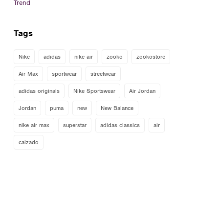
Trend
Tags
Nike
adidas
nike air
zooko
zookostore
Air Max
sportwear
streetwear
adidas originals
Nike Sportswear
Air Jordan
Jordan
puma
new
New Balance
nike air max
superstar
adidas classics
air
calzado