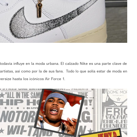
todavía influye en la moda urbana. El calzado Nike es una parte clave de
 artistas, así como por la de sus fans. Todo lo que solía estar de moda en
ersize hasta los icónicos Air Force 1.