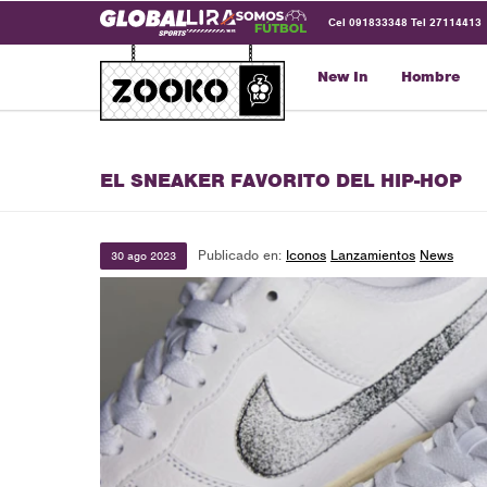
Cel 091833348 Tel 27114413
New In
Hombre
EL SNEAKER FAVORITO DEL HIP-HOP
Publicado en:
Iconos
Lanzamientos
News
30
ago
2023