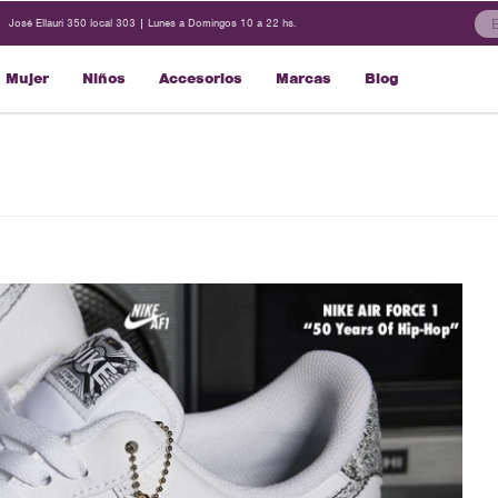
José Ellauri 350 local 303 | Lunes a Domingos 10 a 22 hs.
Mujer
Niños
Accesorios
Marcas
Blog