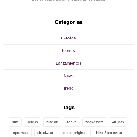
Categorías
Eventos
Iconos
Lanzamientos
News
Trend
Tags
Nike
adidas
nike air
zooko
zookostore
Air Max
sportwear
streetwear
adidas originals
Nike Sportswear