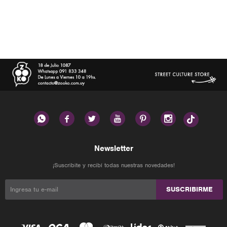






Newsletter
¡Suscribite y recibí todas nuestras novedades!
SUSCRIBIRME