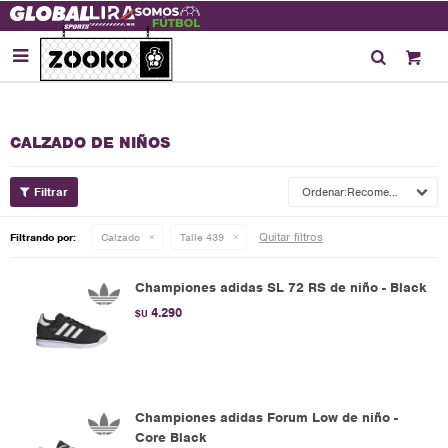

CALZADO DE NIÑOS
Recomendados
Quitar filtros
Filtrando por:
Calzado
Talle 439
Championes adidas SL 72 RS de niño - Black
4.290
$U
Championes adidas Forum Low de niño -
Core Black