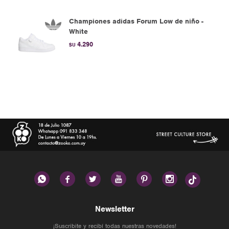
Championes adidas Forum Low de niño -
White
4.290
$U






Newsletter
¡Suscribite y recibí todas nuestras novedades!