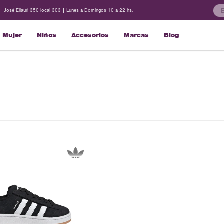
José Ellauri 350 local 303 | Lunes a Domingos 10 a 22 hs.
Mujer
Niños
Accesorios
Marcas
Blog