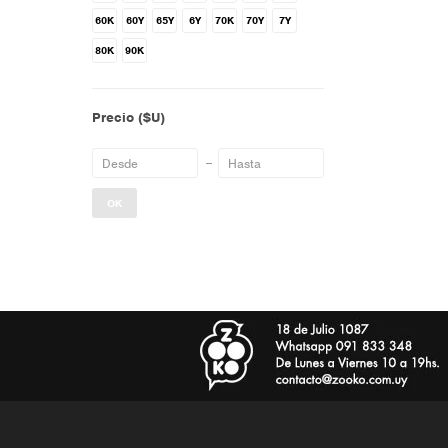
60K
60Y
65Y
6Y
70K
70Y
7Y
80K
90K
Precio
($U)
OK