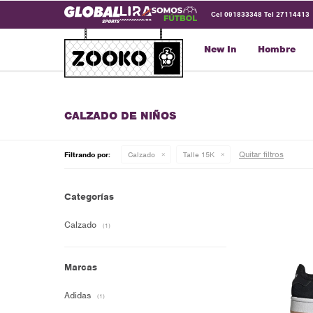
Cel 091833348 Tel 27114413
New In
Hombre
CALZADO DE NIÑOS
Quitar filtros
Filtrando por:
Calzado
Talle 15K
Categorías
Calzado
(1)
Marcas
Adidas
(1)