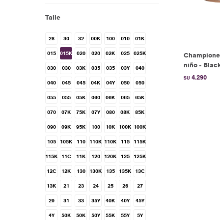
Talle
28
30
32
00K
100
010
01K
015
015K
020
020
02K
025
025K
Champione
niño - Blac
030
030
03K
035
035
03Y
040
4.290
$U
040
045
045
04K
04Y
050
050
055
055
05K
060
06K
065
65K
070
07K
75K
07Y
080
08K
85K
090
09K
95K
100
10K
100K
100K
105
105K
110
110K
110K
115
115K
115K
11C
11K
120
120K
125
125K
12C
12K
130
130K
135
135K
13C
13K
21
23
24
25
26
27
29
31
33
35Y
40K
40Y
45Y
4Y
50K
50K
50Y
55K
55Y
5Y