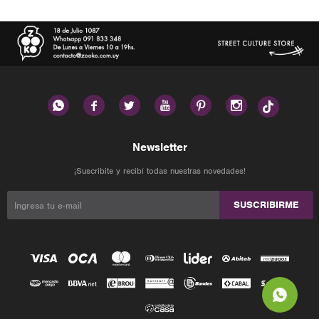






Newsletter
¡Suscribite y recibí todas nuestras novedades!
SUSCRIBIRME