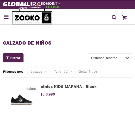

CALZADO DE NIÑOS
Recomendados
Quitar filtros
Filtrando por:
Calzado
Talle 13C
etnies KIDS MARANA - Black
3.990
$U