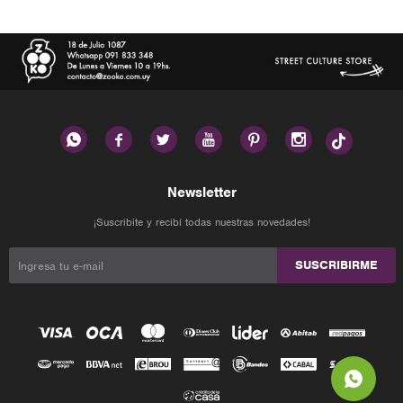






Newsletter
¡Suscribite y recibí todas nuestras novedades!
SUSCRIBIRME